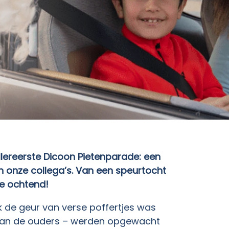
llereerste Dicoon Pietenparade: een
n onze collega’s. Van een speurtocht
e ochtend!
ok de geur van verse poffertjes was
ok van de ouders – werden opgewacht