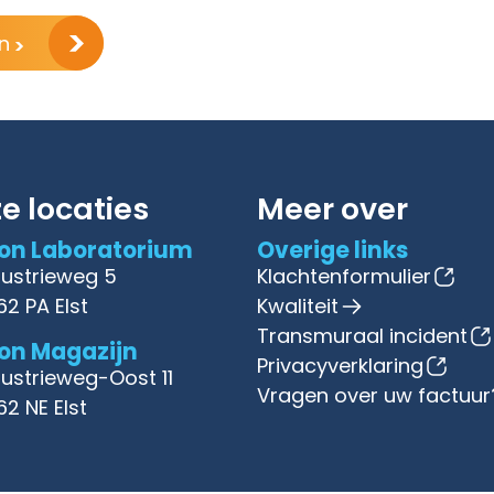
en
e locaties
Meer over
on Laboratorium
Overige links
dustrieweg 5
Klachtenformulier
62 PA Elst
Kwaliteit
Transmuraal incident
on Magazijn
Privacyverklaring
dustrieweg-Oost 11
Vragen over uw factuur
62 NE Elst