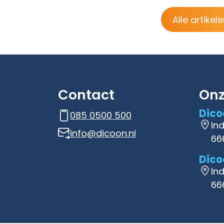
Alle artikel
Contact
Onz
Dico
085 0500 500
In
info@dicoon.nl
66
Dico
In
66