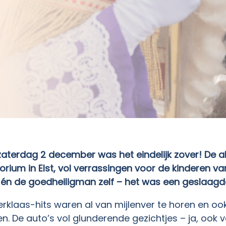
 zaterdag 2 december was het eindelijk zover! De a
rium in Elst, vol verrassingen voor de kinderen va
 én de goedheiligman zelf – het was een geslaagd
terklaas-hits waren al van mijlenver te horen en o
iken. De auto’s vol glunderende gezichtjes – ja, o